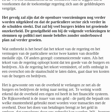
voorkomen dat de toekomstige regering zich aan de gelddrukpers
vergrijpt.
Het gevolg zal zijn dat de openbare voorzieningen nog verder
worden uitgekleed en dat de particuliere sector zich verder in
de schulden steekt. Dat zal bij veel burgers leiden tot groeiende
onzekerheid. De geneigdheid om bij de volgende verkiezingen te
stemmen op politici met mooie beloftes zonder onderbouwd
plan zal verder groeien.
Wat ontbreekt is het besef dat het tekort van de regering en het
vermogen van de particuliere sector twee kanten van dezelfde
medaille zijn. Of anders gezegd: communicerende vaten. Als het
tekort van de regering oploopt komt dat ten goede van de burgers en
bedrijven. Als de regering het tekort vermindert, of zelfs ombuigt in
een overschot om de staatsschuld te laten dalen, gaat daar ten kosten
van de burgers en bedrijven.
Het is gewoonte om van de overheid te verlangen ze net als de
burgers en bedrijven de tering naar nering zet. Te weinig wordt
erkend dat de overheid een eigen rol heeft in het financiële systeem.
De Rijksoverheid is de
issuer
van ons geld - de partij die bepaalt om
welke munteenheid gebruikt moet worden voor transacties met de
overheid. Door het doen van betalingen brengt ze het geld in
omloop, dat vervolgens door ons gebruikt kan worden. Wij - burgers