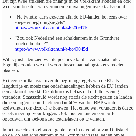
Dit zijn twee artikelen die onlangs in de Volkskrant stonden en ook
weer voorbeelden van verouderde opvattingen over staatsschuld:
“Na twintig jaar steggelen zijn de EU-landen het eens over
soepeler begrotingsregels”
https://www.volkskrant.nl/a-b300ef7b
“Zou ook Nederland een schuldenrem in de Grondwet
moeten hebben?”
https://www.volkskrant.nl/a-be49045d
Wil ik juist laten zien wat de positieve kant is van staatschuld.
Eigenlijk zouden we dat woord tussen aanhalingstekens moeten
plaatsen.
Het eerste artikel gaat over de begrotingsregels van de EU. Na
langdurige en moeizame onderhandelingen hebben de EU-landen
een akkoord bereikt. De afdronk is helaas dat er bitter weinig
verandert. Staatsschuld wordt nog steeds als slecht gezien en landen
die een hogere schuld hebben dan 60% van het BBP worden
gedwongen om deze af te bouwen. Het enige wat verandert is dat ze
er iets meer tijd voor krijgen. Ook moeten landen een buffer
opbouwen om toekomstige tegenslagen op te vangen.
In het tweede artikel wordt gepleit om in navolging van Duitsland
en de VS een schuldenrem in de Grondwet vast te leggen om te