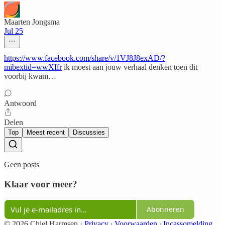
Maarten Jongsma
Jul 25
https://www.facebook.com/share/v/1VJ8J8exAD/?
mibextid=wwXIfr
ik moest aan jouw verhaal denken toen dit
voorbij kwam…
Antwoord
Delen
Top
Meest recent
Discussies
Geen posts
Klaar voor meer?
Abonneren
© 2026 Chiel Harmsen
·
Privacy
∙
Voorwaarden
∙
Incassomelding