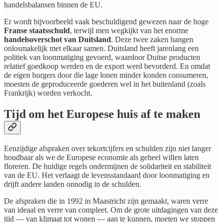
handelsbalansen binnen de EU.
Er wordt bijvoorbeeld vaak beschuldigend gewezen naar de hoge
Franse staatsschuld
, terwijl men wegkijkt van het enorme
handelsoverschot van Duitsland
. Deze twee zaken hangen
onlosmakelijk met elkaar samen. Duitsland heeft jarenlang een
politiek van loonmatiging gevoerd, waardoor Duitse producten
relatief goedkoop werden en de export werd bevorderd. En omdat
de eigen burgers door die lage lonen minder konden consumeren,
moesten de geproduceerde goederen wel in het buitenland (zoals
Frankrijk) worden verkocht.
Tijd om het Europese huis af te maken
Eenzijdige afspraken over tekortcijfers en schulden zijn niet langer
houdbaar als we de Europese economie als geheel willen laten
floreren. De huidige regels ondermijnen de solidariteit en stabiliteit
van de EU. Het verlaagt de levensstandaard door loonmatiging en
drijft andere landen onnodig in de schulden.
De afspraken die in 1992 in Maastricht zijn gemaakt, waren verre
van ideaal en verre van compleet. Om de grote uitdagingen van deze
tijd — van klimaat tot wonen — aan te kunnen, moeten we stoppen