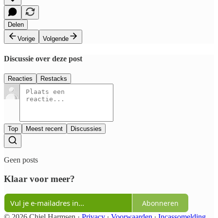
Delen
Vorige
Volgende
Discussie over deze post
Reacties
Restacks
Top
Meest recent
Discussies
Geen posts
Klaar voor meer?
Abonneren
© 2026 Chiel Harmsen
·
Privacy
∙
Voorwaarden
∙
Incassomelding