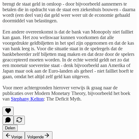
brengt de staat geld in omloop - door bijvoorbeeld aannemers te
betalen die in opdracht van de staat een ziekenhuis bouwen - daarna
wordt (een deel van) dat geld weer weer uit de economie gehaald
doormiddel van belastingen.
Een andere overeenkomst is dat de bank van Monopoly niet failliet
kan gaan. Het zou weliswaar kunnen voorkomen dat alle
voorgedrukte geldbiljetten in het spel zijn opgenomen en dat de kas
van bank leeg is. Voor die situatie staat in de spelregels dat de
bankbeheerder zelf biljetten mag maken en dat deze door de spelers
geaccepteerd moeten worden. In de echte wereld geldt net zo dat
een monetair soevereine staat - denk bijvoorbeeld aan Amerika of
Japan maar ook aan de Euro-landen als geheel - niet failliet hoeft te
gaan, omdat het altijd zelf geld kan uitgeven.
Voor meer achtergronden hierover verwijs ik graag naar de
publicaties over Modern Monetary Theory, bijvoorbeeld het boek
van
Stephany Kelton
: The Deficit Myth.
Delen
Vorige
Volgende