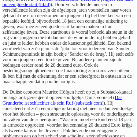
op een goede start (fd.nl)
). Door verschillende mensen in
verschillende landen zijn de afgelopen jaren voorstellen naar voren
gebracht die erop neerkomen om jongeren bij het bereiken van een
bepaalde leeftijd, bijvoorbeeld 18 jaar, een eenmalige uitkering te
geven, waarmee ze een goede start kunnen maken in hun
zelfstandige leven. Deze startbonus is vooral bedoeld als steun in de
rug voor jongeren die tot dan niet de wind in de rug hebben gehad
en juist te leiden hebben onder de kansenongelijkheid. Een bekend
voorbeeld van zo’n plan is de ‘jubelton voor iedereen’ van Sander
Schimmelpenninck in zijn boekje ‘Sander en de brug’. Hij stelt zelfs
voor om jongeren een ton te geven. Bij andere plannen zijn de
bedragen eerder rond de 20 duizend euro. Ook de
bestedingsmogelijkheden en de financiering zijn soms verschillend.
Ik ben blij met de erkenning dat er een scheefgroei is ontstaan in de
maatschappij en dat reparatie nodig is.​
De Duitse econoom Maurice Höfgen heeft op zijn Substack-kanaal
onlangs ook gereageerd op een soortgelijk Duits voorstel (
Das
Grunderbe ist schlechter als sein Ruf (substack.com)
). Hij
constateert dat zo’n eenmalige uitkering niet meer is dan een doekje
voor het bloeden – geen structurele oplossing voor de onderliggende
oorzaken van de scheefgroei. “Waarom moet een kind eerst 18 jaar
in armoede opgroeien, voordat het eenmalig 20 duizend Euro krijgt
als tweede kans in het leven?”. Pak liever de onderliggende
problemen aan op het gebied van scholing, gezondheidszorg en