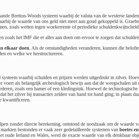
taande Bretton-Woods systeem waarbij de valuta van de westerse land
arbij de waarde van ons geld niet meer aan goud gekoppeld is. Graeber 
n, zoals wetten tegen woekerrente of periodieke schuldenkwijtscheld
zoals het IMF die er alles aan doen om ervoor te zorgen dat schuldeiser
aan elkaar doen
. Als de omstandigheden veranderen, kunnen die beloft
den en welke we herstructureren.
 systeem waarbij schulden en prijzen werden uitgedrukt in zilver. Hoewe
ber voert als belangrijk archeologisch bewijs aan dat de weegschalen u
oederen, zoals een hamer of een kledingstuk. Hoewel de technologisch
 dat het zilver bij transacties zelden van hand tot hand ging; in plaats
e kwantificeren.
pen zonder directe berekening, ontstond de noodzaak om de waarde va
 markten bestonden er vaak zeer gedetailleerde systemen van
boetes en
et oude Ierland en Wales, werd de exacte waarde van elk denkbaar objec