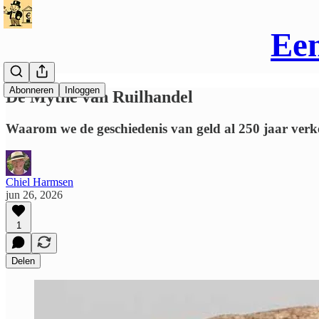
Een
Abonneren
Inloggen
De Mythe van Ruilhandel
Waarom we de geschiedenis van geld al 250 jaar verke
Chiel Harmsen
jun 26, 2026
1
Delen