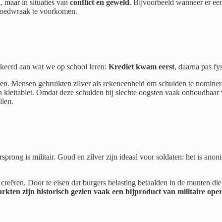
, maar in situaties van
conflict en geweld
. Bijvoorbeeld wanneer er ee
bloedwraak te voorkomen.
ekeerd aan wat we op school leren:
Krediet kwam eerst
, daarna pas fy
. Mensen gebruikten zilver als rekeneenheid om schulden te nomineren,
n kleitablet. Omdat deze schulden bij slechte oogsten vaak onhoudbaa
llen.
prong is militair. Goud en zilver zijn ideaal voor soldaten: het is anon
reëren. Door te eisen dat burgers belasting betaalden in de munten die
rkten zijn historisch gezien vaak een bijproduct van militaire oper