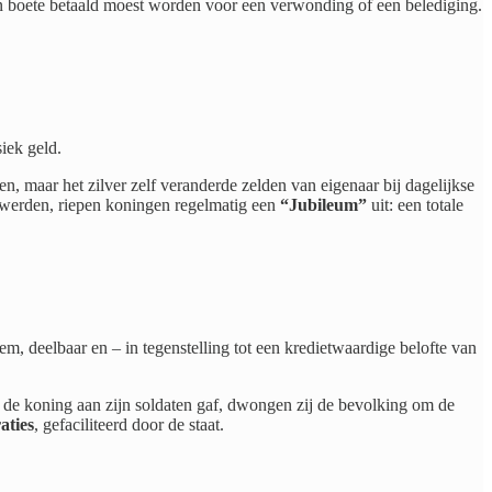
n boete betaald moest worden voor een verwonding of een belediging.
siek geld.
 maar het zilver zelf veranderde zelden van eigenaar bij dagelijkse
r werden, riepen koningen regelmatig een
“Jubileum”
uit: een totale
iem, deelbaar en – in tegenstelling tot een kredietwaardige belofte van
 de koning aan zijn soldaten gaf, dwongen zij de bevolking om de
aties
, gefaciliteerd door de staat.