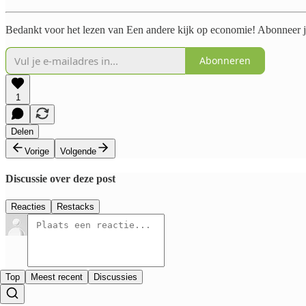
Bedankt voor het lezen van Een andere kijk op economie! Abonneer je
Abonneren
1
Delen
Vorige
Volgende
Discussie over deze post
Reacties
Restacks
Top
Meest recent
Discussies