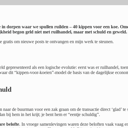
 we in dorpen waar we spullen ruilden – 40 kippen voor een koe. O
lijkheid begon geld niet met ruilhandel, maar met schuld en geweld.
 gratis om nieuwe posts te ontvangen en mijn werk te steunen.
 gepresenteerd als een logische evolutie: eerst was er ruilhandel, toen
 waar dit “kippen-voor-koeien”-model de basis van de dagelijkse econ
huld
 naar de buurman voor een zak graan om de transactie direct ‘glad’ te
dan bij hem in het krijt; je bent hem er “eentje schuldig”.
re belofte
. In vroege samenlevingen waren deze beloften vaak vaag en 