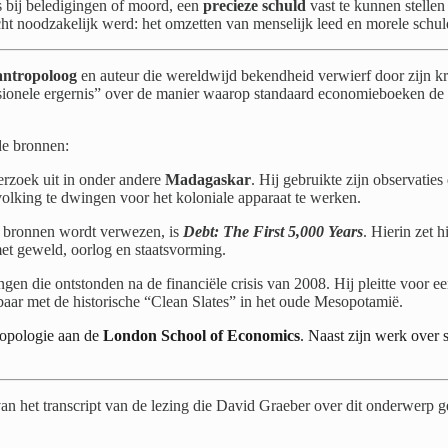
ls bij beledigingen of moord, een
precieze schuld
vast te kunnen stelle
 echt noodzakelijk werd: het omzetten van menselijk leed en morele schu
antropoloog
en auteur die wereldwijd bekendheid verwierf door zijn kr
essionele ergernis” over de manier waarop standaard economieboeken de 
de bronnen:
rzoek uit in onder andere
Madagaskar
. Hij gebruikte zijn observatie
olking te dwingen voor het koloniale apparaat te werken.
e bronnen wordt verwezen, is
Debt: The First 5,000 Years
. Hierin zet 
t geweld, oorlog en staatsvorming.
en die ontstonden na de financiële crisis van 2008. Hij pleitte voor 
ar met de historische “Clean Slates” in het oude Mesopotamië.
tropologie aan de
London School of Economics
. Naast zijn werk over s
van het transcript van de lezing die David Graeber over dit onderwerp 