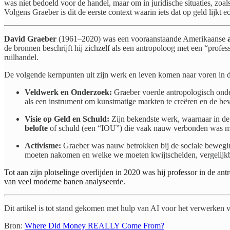
was niet bedoeld voor de handel, maar om in juridische situaties, zoa
Volgens Graeber is dit de eerste context waarin iets dat op geld lijkt
David Graeber
(1961–2020) was een vooraanstaande Amerikaanse
de bronnen beschrijft hij zichzelf als een antropoloog met een “prof
ruilhandel.
De volgende kernpunten uit zijn werk en leven komen naar voren in 
Veldwerk en Onderzoek:
Graeber voerde antropologisch onde
als een instrument om kunstmatige markten te creëren en de bev
Visie op Geld en Schuld:
Zijn bekendste werk, waarnaar in d
belofte
of schuld (een “IOU”) die vaak nauw verbonden was me
Activisme:
Graeber was nauw betrokken bij de sociale beweging
moeten nakomen en welke we moeten kwijtschelden, vergelijkba
Tot aan zijn plotselinge overlijden in 2020 was hij professor in de an
van veel moderne banen analyseerde.
Dit artikel is tot stand gekomen met hulp van AI voor het verwerken 
Bron:
Where Did Money REALLY Come From?