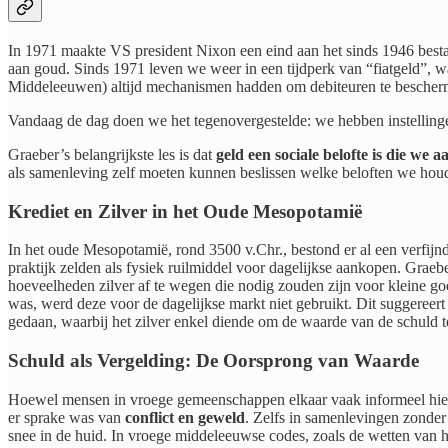
In 1971 maakte VS president Nixon een eind aan het sinds 1946 bes
aan goud. Sinds 1971 leven we weer in een tijdperk van “fiatgeld”, wa
Middeleeuwen) altijd mechanismen hadden om debiteuren te bescherme
Vandaag de dag doen we het tegenovergestelde: we hebben instellingen 
Graeber’s belangrijkste les is dat
geld een sociale belofte is die we 
als samenleving zelf moeten kunnen beslissen welke beloften we hou
Krediet en Zilver in het Oude Mesopotamië
In het oude Mesopotamië, rond 3500 v.Chr., bestond er al een verfijnd
praktijk zelden als fysiek ruilmiddel voor dagelijkse aankopen. Grae
hoeveelheden zilver af te wegen die nodig zouden zijn voor kleine g
was, werd deze voor de dagelijkse markt niet gebruikt. Dit suggereert
gedaan, waarbij het zilver enkel diende om de waarde van de schuld t
Schuld als Vergelding: De Oorsprong van Waarde
Hoewel mensen in vroege gemeenschappen elkaar vaak informeel hiel
er sprake was van
conflict en geweld
. Zelfs in samenlevingen zonder
snee in de huid. In vroege middeleeuwse codes, zoals de wetten van h