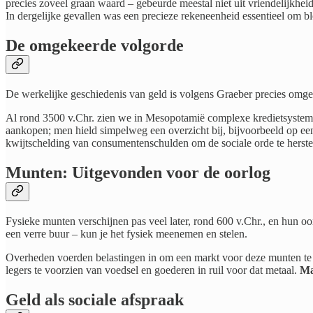
precies zoveel graan waard – gebeurde meestal niet uit vriendelijkheid
In dergelijke gevallen was een precieze rekeneenheid essentieel om 
De omgekeerde volgorde
De werkelijke geschiedenis van geld is volgens Graeber precies omg
Al rond 3500 v.Chr. zien we in Mesopotamië complexe kredietsystemen
aankopen; men hield simpelweg een overzicht bij, bijvoorbeeld op ee
kwijtschelding van consumentenschulden om de sociale orde te herste
Munten: Uitgevonden voor de oorlog
Fysieke munten verschijnen pas veel later, rond 600 v.Chr., en hun oors
een verre buur – kun je het fysiek meenemen en stelen.
Overheden voerden belastingen in om een markt voor deze munten te c
legers te voorzien van voedsel en goederen in ruil voor dat metaal.
Ma
Geld als sociale afspraak