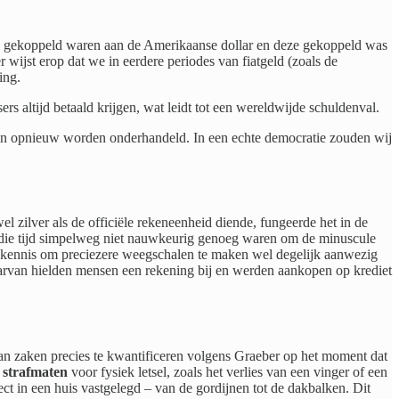
en gekoppeld waren aan de Amerikaanse dollar en deze gekoppeld was
wijst erop dat we in eerdere periodes van fiatgeld (zoals de
ing.
s altijd betaald krijgen, wat leidt tot een wereldwijde schuldenval.
en opnieuw worden onderhandeld. In een echte democratie zouden wij
l zilver als de officiële rekeneenheid diende, fungeerde het in de
it die tijd simpelweg niet nauwkeurig genoeg waren om de minuscule
e kennis om preciezere weegschalen te maken wel degelijk aanwezig
 daarvan hielden mensen een rekening bij en werden aankopen op krediet
n zaken precies te kwantificeren volgens Graeber op het moment dat
 strafmaten
voor fysiek letsel, zoals het verlies van een vinger of een
t in een huis vastgelegd – van de gordijnen tot de dakbalken. Dit