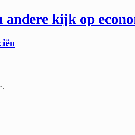
 andere kijk op econ
ciën
en.