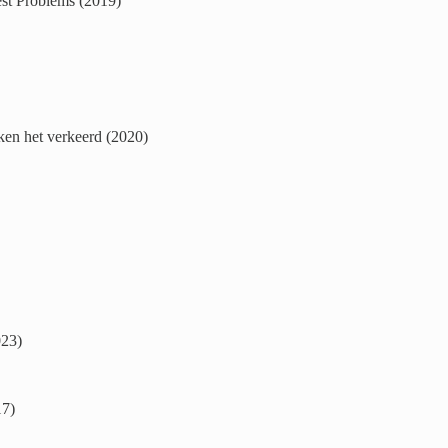
st Problems (2019)
ken het verkeerd (2020)
023)
17)