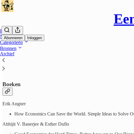
Een
Home
Notes
Abonneren
Inloggen
Categorieën
Bronnen
Archief
Bronnen
Boeken
Erik Angner
How Economics Can Save the World. Simple Ideas to Solve Ou
Abhijit V. Banerjee & Esther Duflo