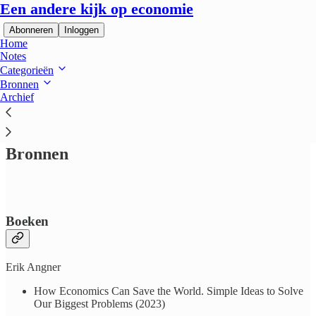
Een andere kijk op economie
Abonneren
Inloggen
Home
Notes
Categorieën
Bronnen
Archief
Lees zonder afleiding op Substack
Bronnen
Boeken
Erik Angner
How Economics Can Save the World. Simple Ideas to Solve
Our Biggest Problems (2023)